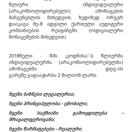
წლიური
ინდივიდუალურ
ი
(არაკონსოლიდირებ
ული
) ამონაგებ
ის
მაჩვენებლის მიხედვით, ზედიზედ ორჯერ
დაიკავა მე-8 ადგილი
ქართული აუდიტური
კომპანიების რეიტინგში (ოფიციალური
მონაცემების მიხედვით).
2018
წ
ე
ლი - შპს „ცოდნისა“
-ს წლიურმა
ინდივიდუალურ
მა
(არაკონსოლიდირებ
ულმა
)
ამონაგებ
მა
დღგ-ის
გარეშე
გადა
აჭარბ
ა
2
მილიონ ლარს
.
ჩვენი ბიზნესი ლეგალურია
;
ჩვენი პრინციპულობა
-
ცნობილი
;
ჩვენი საქმიანი გამოცდილება
-
მრავალფეროვანი
;
ჩვენი წარმატებები
-
რეალური
.