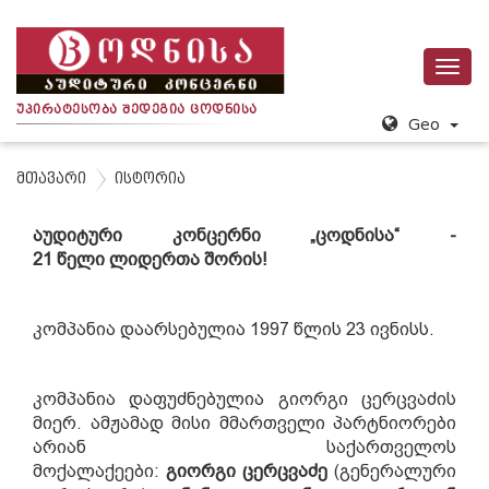
Toggl
navig
Უ
Პ
Ი
Რ
Ა
Ტ
Ე
Ს
Ო
Ბ
Ა
Შ
Ე
Დ
Ე
Გ
Ი
Ა
Ც
Ო
Დ
Ნ
Ი
Ს
Ა
Geo
მთავარი
ისტორია
აუდიტური კონცერნი „ცოდნისა“ -
21
წელი
ლიდერთა
შორის
!
კომპანია
დაარსებულია 1997 წლის 23 ივნისს
.
კომპანია
დაფუძნებული
ა
გიორგი ცერცვაძის
მიერ. ამჟამად მისი მმართველი პარტნიორები
არიან საქართველოს
მოქალაქეები:
გიორგი
ცერცვაძე
(გენერალური