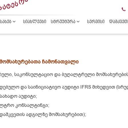
Ი
Გ
Ე
Დ
Ე
Შ
Ა
Ბ
Ო
Ს
Ე
Ტ
Ა
Რ
ᲔᲡᲐᲮᲔᲑ
ᲡᲘᲐᲮᲚᲔᲔᲑᲘ
ᲡᲢᲠᲣᲥᲢᲣᲠᲐ
ᲡᲔᲠᲕᲘᲡᲘ
ᲓᲐᲛᲙᲕᲔᲗ
მომსახურებათა
ჩამონათვალი
ორული, საკონსულტაციო და ბუღალტრული მომსახურები
ებულო და საინიციატივო აუდიტი IFRS მიხედვით (სრული
სახადო აუდიტი;
ალტრო კონსალტინგი;
 დამკვეთის ადგილზე მომსახურებით);