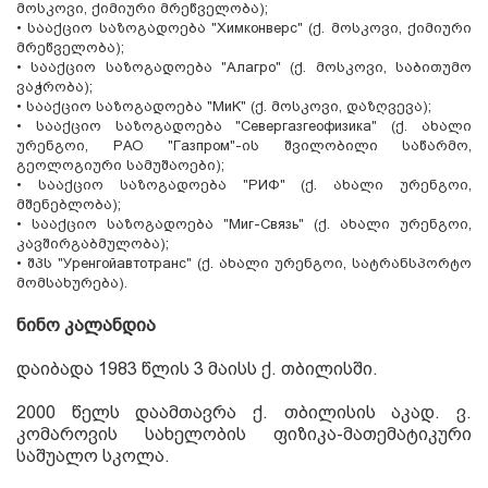
მოსკოვი
,
ქიმიური მრეწველობა
);
•
სააქციო საზოგადოება
"Xимконверс" (
ქ
.
მოსკოვი
,
ქიმიური
მრეწველობა
);
•
სააქციო საზოგადოება
"Алагро" (
ქ
.
მოსკოვი
,
საბითუმო
ვაჭრობა
);
•
სააქციო საზოგადოება
"МиK" (
ქ
.
მოსკოვი
,
დაზღვევა
);
•
სააქციო საზოგადოება
"Севергазгеофизика" (
ქ
.
ახალი
ურენგოი
, РАО "Газпром"-
ის შვილობილი საწარმო
,
გეოლოგიური სამუშაოები
);
•
სააქციო საზოგადოება
"PИФ" (
ქ
.
ახალი ურენგოი
,
მშენებლობა
);
•
სააქციო საზოგადოება
"Миг-Связь" (
ქ
.
ახალი ურენგოი
,
კავშირგაბმულობა
);
•
შპს
"Уренгойавтотранс" (
ქ
.
ახალი ურენგოი
,
სატრანსპორტო
მომსახურება
).
ნინო კალანდია
დაიბადა
1983
წლის
3
მაისს ქ
.
თბილისში
.
2000
წელს დაამთავრა ქ
.
თბილისის აკად
.
ვ.
კომაროვის სახელობის ფიზიკა
-
მათემატიკური
საშუალო სკოლა
.