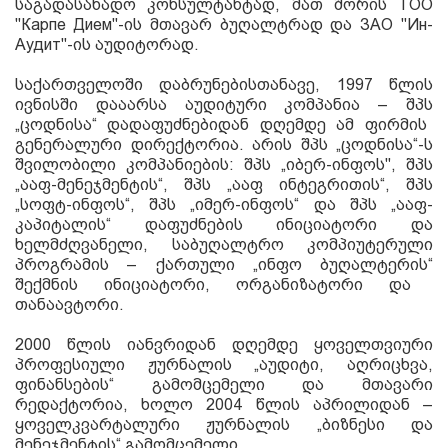
საგადასახადო კონსულტანტად
,
მათ შორის
ТОО
"Карпе Дием"-
ის მთავარ ბუღალტრად და
ЗАО "Ин-
Аудит"-
ის აუდიტორად
.
საქართველოში დაბრუნებისთანავე
, 1997
წლის
ივნისში დააარსა აუდიტური კომპანია
–
შპს
„
ცოდნისა
“
დადაფუძნებიდან დღემდე ამ ფირმის
გენერალური დირექტორია
.
არის შპს
„
ცოდნისა
“
-
ს
შვილობილი კომპანიების
:
შპს
„
იბერ
-
ინფოს
",
შპს
„
ააფ
-
მენეჯმენტის
“,
შპს
„
ააფ
ინტეგრითის
“,
შპს
„
სოფტ
-
ინფოს
“
,
შპს „იმერ-ინფოს“
და
შპს
„
ააფ
-
კ
აპიტალ
ის
“
დაფუძნების ინიციატორი და
ხელმძღვანელ
ი
,
საბუღალტრო კომპიუტერული
პროგრამის
–
ქართული
„
ინფო ბუღალტერის
“
შექმნის ინიციატორი
,
ორგანიზატორი და
თანაავტორი
.
2000
წლის იანვრიდან დღემდე ყოველთვიური
პროფესიუ
ლ
ი ჟურნალის
„
აუდიტი
,
აღრიცხვა
,
ფინანსების
“
გამომცემელი და მთავარი
რედაქტორია
,
ხოლო
2004
წლის აპრილიდან
–
ყოველკვარტალური ჟურნალის
„
ბიზნესი და
მენეჯმენტის
“
გამომცემელი
.