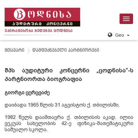
Toggl
navig
Უ
Პ
Ი
Რ
Ა
Ტ
Ე
Ს
Ო
Ბ
Ა
Შ
Ე
Დ
Ე
Გ
Ი
Ა
Ც
Ო
Დ
Ნ
Ი
Ს
Ა
Geo
მთავარი
დამფუძნებელი პარტნიორები
შპს აუდიტური კონცერნი „ცოდნისა“-ს
პარტნიორთა ბიოგრაფია
გიორგი ცერცვაძე
დაიბადა
1965
წლის
31
აგვისტოს ქ
.
თბილისში
.
1982
წელს დაამთავრა ქ
.
თბილისის აკად
.
ილია
ვეკუას სახელობის
42-
ე ფიზიკა
-
მათემატიკური
საშუალო სკოლა
.