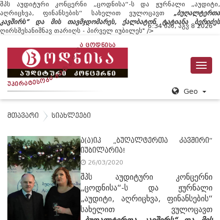
შპს აუდიტური კონცერნი „ცოდნისა“-ს და ჟურნალი „აუდიტი,
აღრიცხვა, ფინანსების“ სახელით ვულოცავთ
„ბუღალტერთა
კავშირს“ და მის თავმჯდომარეს, ქალბატონ ტატიანა ბერიძეს
6:
34
შაბ
,
აგვ
8
2026
ღირსშესანიშნავ თარიღს - პირველ იუბილეს" />
Ა
Ს
Ი
Toggl
Ნ
Დ
navig
Ო
Ც
Ა
Ი
Გ
Ე
Დ
Ე
Შ
Ა
Ბ
Ო
Ს
Ე
Ტ
Ა
Რ
Ი
Პ
Უ
Geo
მთავარი
სიახლეები
ა(ა)იპ „ბუღალტერთა კავშირი“
იუბილარია!
26/03/2020
შპს აუდიტური კონცერნი
„ცოდნისა“-ს და ჟურნალი
„აუდიტი, აღრიცხვა, ფინანსების“
სახელით ვულოცავთ